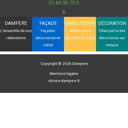
01.85.90.70.0
6
DAMPERE
FAÇADE
GARDE-CORPS
DÉCORATION
L'ensemble de nos
Façades
Garde-corps
Tôles perforées
réalisations
décoratives en
décoratif en métal
décoratives sur
métal
mesure
Copyright © 2026 Dampere
Mentions legales
cloture.dampere.fr