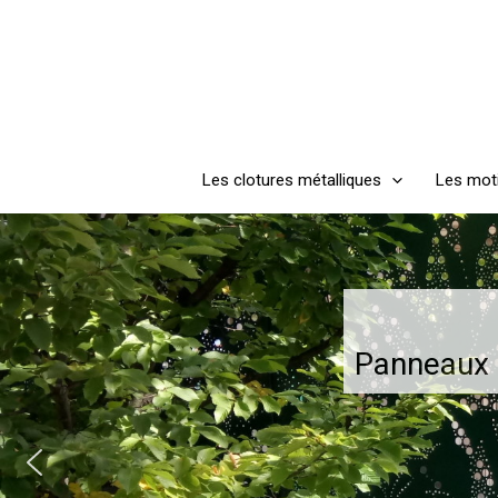
Aller
au
contenu
Les clotures métalliques
Les mot
Panneaux m