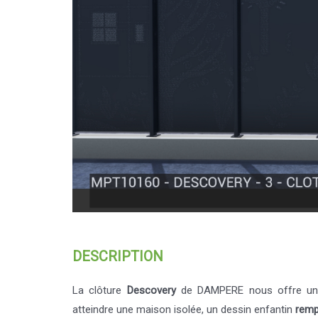
DESCRIPTION
La clôture
Descovery
de DAMPERE nous offre une
atteindre une maison isolée, un dessin enfantin
remp