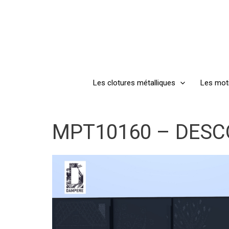
Aller
au
contenu
Les clotures métalliques
Les mot
MPT10160 – DESC