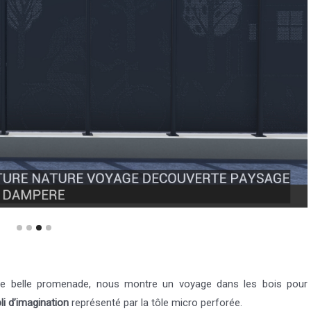
 belle promenade, nous montre un voyage dans les bois pour
li d’imagination
représenté par la tôle micro perforée.